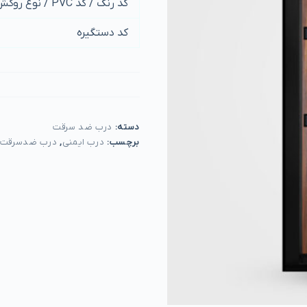
کد رنگ / کد PVC / نوع روکش
کد دستگیره
دسته:
درب ضد سرقت
برچسب:
درب ایمنی
,
درب ضدسرقت 5327