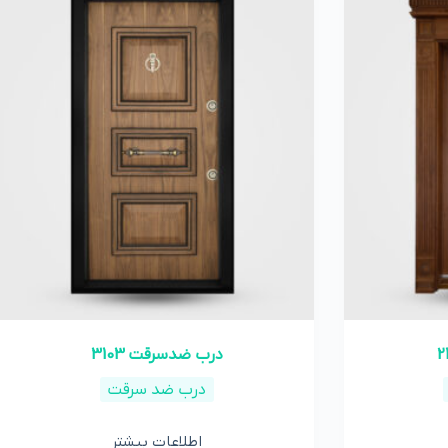
درب ضدسرقت 3103
درب ضد سرقت
اطلاعات بیشتر