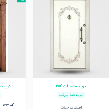
درب ضدسرقت 2114
درب ضدسرقت 5
درب ضد سرقت
23.040.000
توم
اطلاعات بیشتر