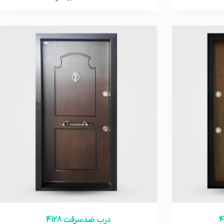
درب ضدسرقت 4128