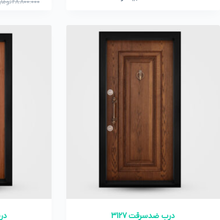
28.800.000
توما
درب ضدسرقت 3127
درب