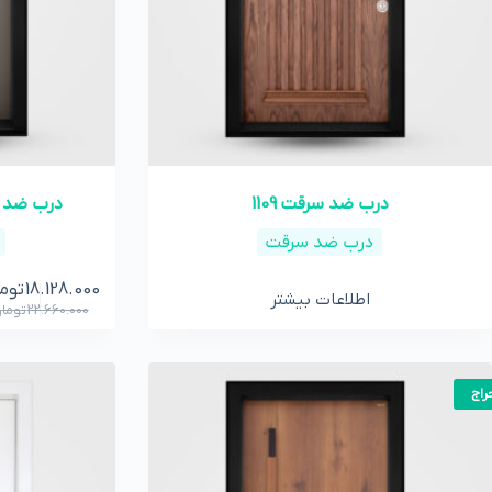
درب ضد سرقت 1109
درب ضد سرقت 4156
درب ضد سرقت
18.128.000
توم
اطلاعات بیشتر
22.660.000
توما
راج