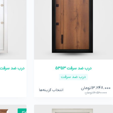
درب ضد سرقت 5353
درب ضد سرقت-بر
درب ضد سرقت
13.248.000
تومان
انتخاب گزینه‌ها
16.560.000
تومان
حراج